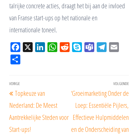
talrijke concrete acties, draagt ​​het bij aan de invloed
van Franse start-ups op het nationale en
internationale toneel.
Fac
X
Lin
W
Re
Sk
Te
Tel
Em
eb
ke
ha
ddi
yp
am
eg
ail
De
oo
dIn
tsA
t
e
s
ra
len
k
pp
m
Bericht
VORIGE
VOLGENDE
Vorig
Vol
Topkeuze van
‘Groeimarketing Onder de
navigatie
bericht
beri
Nederland: De Meest
Loep: Essentiële Pijlers,
Aantrekkelijke Steden voor
Effectieve Hulpmiddelen
Start-ups!
en de Onderscheiding van